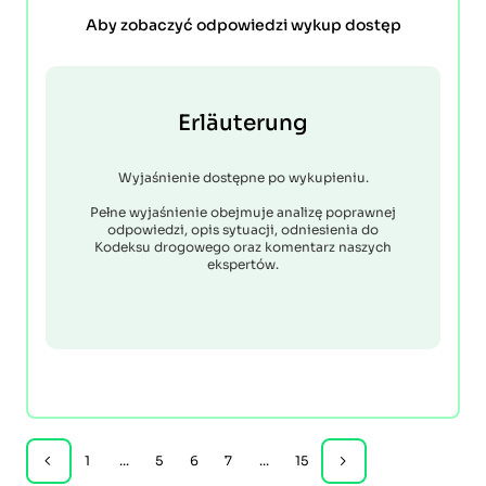
Aby zobaczyć odpowiedzi wykup dostęp
Erläuterung
Wyjaśnienie dostępne po wykupieniu.
Pełne wyjaśnienie obejmuje analizę poprawnej
odpowiedzi, opis sytuacji, odniesienia do
Kodeksu drogowego oraz komentarz naszych
ekspertów.
1
...
5
6
7
...
15