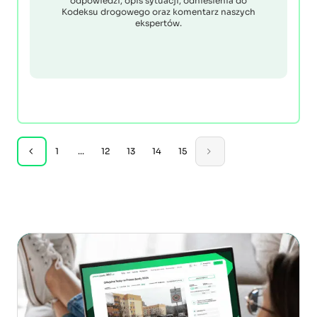
odpowiedzi, opis sytuacji, odniesienia do
Kodeksu drogowego oraz komentarz naszych
ekspertów.
1
...
12
13
14
15