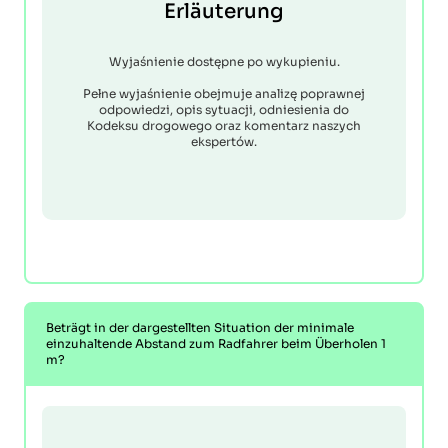
Erläuterung
Wyjaśnienie dostępne po wykupieniu.
Pełne wyjaśnienie obejmuje analizę poprawnej
odpowiedzi, opis sytuacji, odniesienia do
Kodeksu drogowego oraz komentarz naszych
ekspertów.
Beträgt in der dargestellten Situation der minimale
einzuhaltende Abstand zum Radfahrer beim Überholen 1
m?