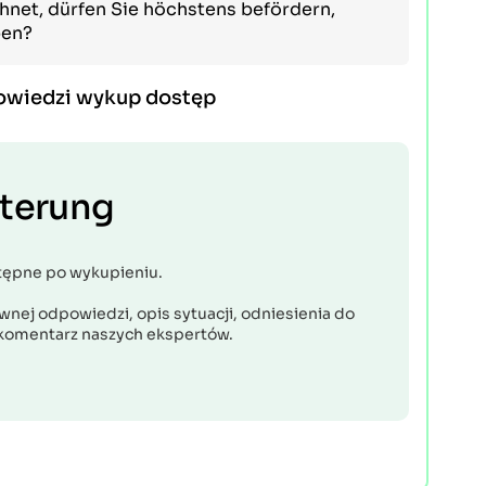
chnet, dürfen Sie höchstens befördern,
ben?
owiedzi wykup dostęp
uterung
tępne po wykupieniu.
nej odpowiedzi, opis sytuacji, odniesienia do
komentarz naszych ekspertów.