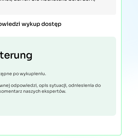
owiedzi wykup dostęp
uterung
tępne po wykupieniu.
nej odpowiedzi, opis sytuacji, odniesienia do
komentarz naszych ekspertów.