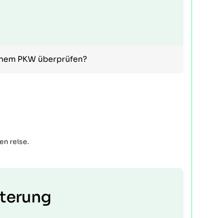
einem PKW überprüfen?
en reise.
uterung