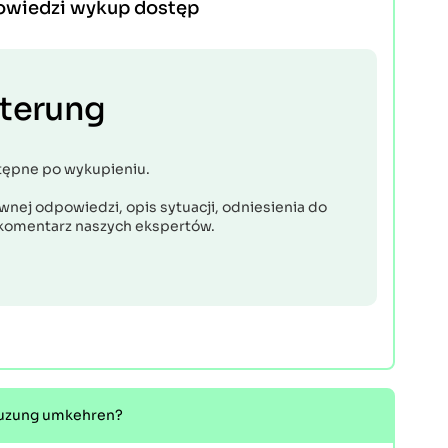
owiedzi wykup dostęp
uterung
tępne po wykupieniu.
nej odpowiedzi, opis sytuacji, odniesienia do
komentarz naszych ekspertów.
reuzung umkehren?