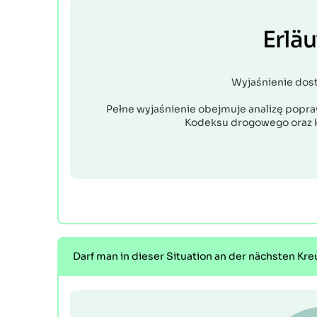
Erlä
Wyjaśnienie dos
Pełne wyjaśnienie obejmuje analizę popraw
Kodeksu drogowego oraz 
Darf man in dieser Situation an der nächsten K