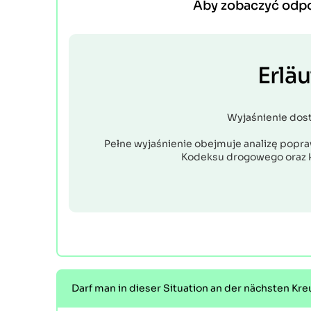
Aby zobaczyć odp
Erlä
Wyjaśnienie dos
Pełne wyjaśnienie obejmuje analizę popraw
Kodeksu drogowego oraz 
Darf man in dieser Situation an der nächsten K