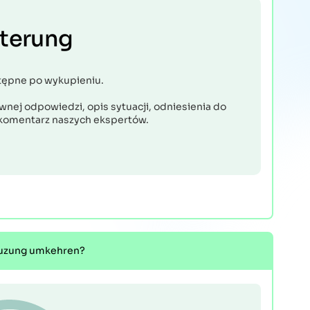
uterung
tępne po wykupieniu.
nej odpowiedzi, opis sytuacji, odniesienia do
komentarz naszych ekspertów.
reuzung umkehren?