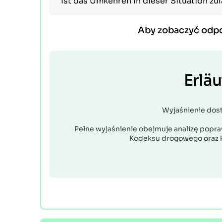
Ist das Umkehren in dieser Situation zu
Aby zobaczyć odp
Erlä
Wyjaśnienie dos
Pełne wyjaśnienie obejmuje analizę popraw
Kodeksu drogowego oraz 