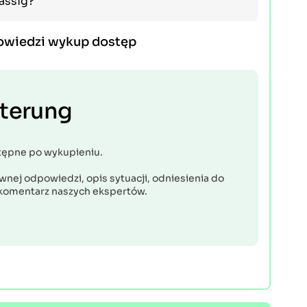
lässig?
owiedzi wykup dostęp
uterung
tępne po wykupieniu.
nej odpowiedzi, opis sytuacji, odniesienia do
komentarz naszych ekspertów.